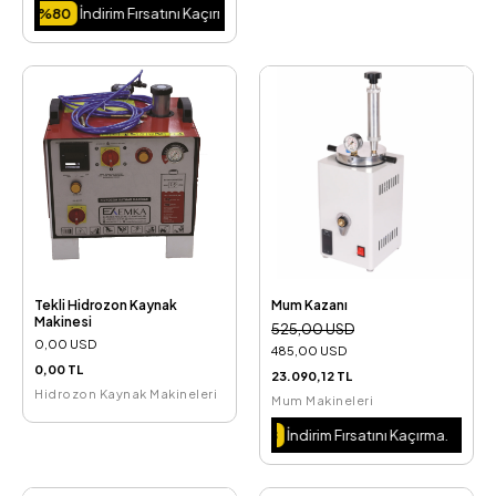
im Fırsatını Kaçırma.
Tekli Hidrozon Kaynak
Mum Kazanı
Makinesi
525,00 USD
0,00 USD
485,00 USD
0,00 TL
23.090,12 TL
Hidrozon Kaynak Makineleri
Mum Makineleri
Kaçırma. Süper Fırsat.
%8
İndirim Fırsatını Kaçırma.