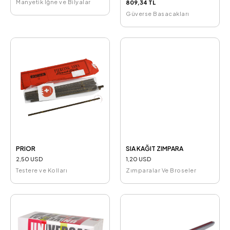
Manyetik İğne ve Bilyalar
809,34 TL
Güverse Basacakları
PRIOR
SIA KAĞIT ZIMPARA
2,50 USD
1,20 USD
Testere ve Kolları
Zımparalar Ve Broseler