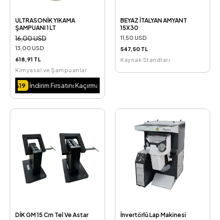
ULTRASONİK YIKAMA
BEYAZ İTALYAN AMYANT
ŞAMPUANI 1 LT
15X30
16,00 USD
11,50 USD
13,00 USD
547,50 TL
618,91 TL
Kaynak Standları
Kimyasal ve Şampuanlar
 Fırsatını Kaçırma.
DİK GM 15 Cm Tel Ve Astar
İnvertörlü Lap Makinesi