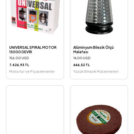
UNIVERSAL SPIRAL MOTOR
Alüminyum Bilezik Ölçü
15000 DEVİR
Malafası
156,00 USD
14,00 USD
7.426,93 TL
666,52 TL
Motorlar ve Piyasemenler
Yüzük Bilezik Malzemeleri