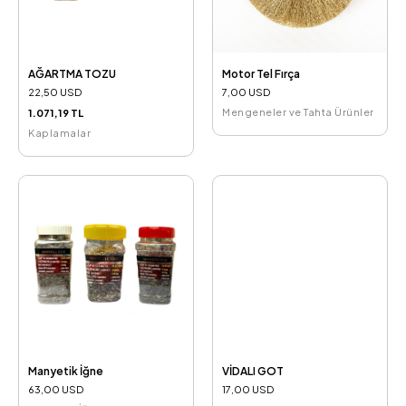
AĞARTMA TOZU
Motor Tel Fırça
22,50 USD
7,00 USD
Mengeneler ve Tahta Ürünler
1.071,19 TL
Kaplamalar
Manyetik İğne
VİDALI GOT
63,00 USD
17,00 USD