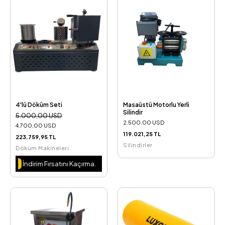
4'lü Döküm Seti
Masaüstü Motorlu Yerli
Silindir
5.000,00 USD
2.500,00 USD
4.700,00 USD
119.021,25 TL
223.759,95 TL
Silindirler
Döküm Makineleri
rsatını Kaçırma.