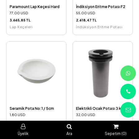
Paramount Lap Keçesi Hard
İndiksiyon Eritme Potası F2
77,00 USD
55,00 USD
3.665,85 TL
2.618,47 TL
Lap Keçeleri
İndüksiyon Eritme Potası
Seramik Pota No:1 / 5cm
Elektrikli Ocak Potası 3 kg
1,80 USD
32,00 USD
85,70 TL
1.523,47 TL
HEMEN ARA
Seramik Pota
Ocak Potaları
Üyelik
Ara
Sepetim (0)