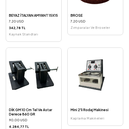
BEYAZ İTALYAN AMYANT 15X15
BROSE
7,20 USD
7,20 USD
Zımparalar Ve Broseler
342,78 TL
Kaynak Standları
DİK GM 10 Cm Tel Ve Astar
Mini 2'li Rodaj Makinesi
Derece 860 GR
Kaplama Makineleri
90,00 USD
4.284,77 TL