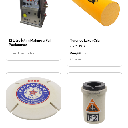
12 Litre İstim Makinesi Full
Turuncu Luxor Cila
Paslanmaz
4,90 USD
233,28 TL
İstim Makineleri
Cilalar