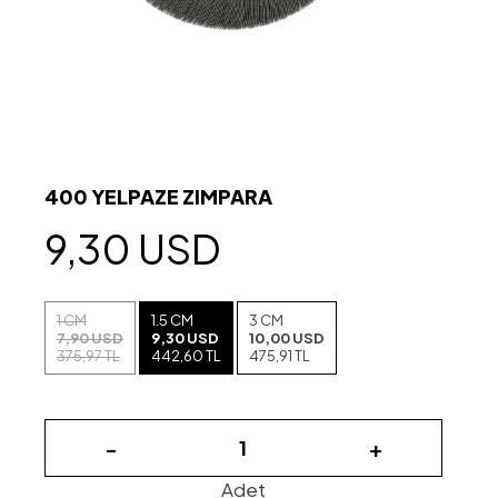
400 YELPAZE ZIMPARA
9,30 USD
1 CM
1.5 CM
3 CM
7,90 USD
9,30 USD
10,00 USD
375,97 TL
442,60 TL
475,91 TL
-
+
Adet