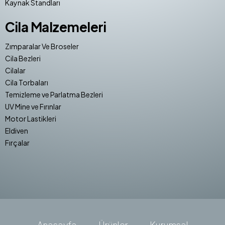
Kaynak Standları
Cila Malzemeleri
Zımparalar Ve Broseler
Cila Bezleri
Cilalar
Cila Torbaları
Temizleme ve Parlatma Bezleri
UV Mine ve Fırınlar
Motor Lastikleri
Eldiven
Fırçalar
Anasayfa
Ürünler
Kurumsal