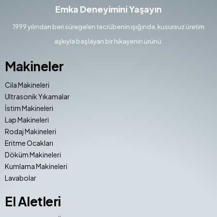
Emka Deneyimini Yaşayın
1999 yılından beri süregelen tecrübenin ışığında, kusursuz üretim
aşkıyla başlayan bir hikayenin ürünü.
Makineler
Cila Makineleri
Ultrasonik Yıkamalar
İstim Makineleri
Lap Makineleri
Rodaj Makineleri
Eritme Ocakları
Döküm Makineleri
Kumlama Makineleri
Lavabolar
El Aletleri