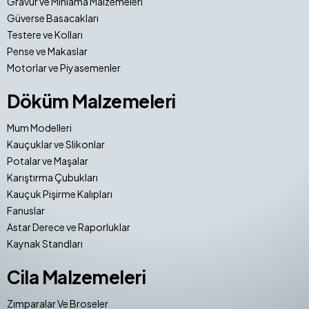
Gravür ve Mıhlama Malzemeleri
Güverse Basacakları
Testere ve Kolları
Pense ve Makaslar
Motorlar ve Piyasemenler
Döküm Malzemeleri
Mum Modelleri
Kauçuklar ve Slikonlar
Potalar ve Maşalar
Karıştırma Çubukları
Kauçuk Pişirme Kalıpları
Fanuslar
Astar Derece ve Raporluklar
Kaynak Standları
Cila Malzemeleri
Zımparalar Ve Broseler