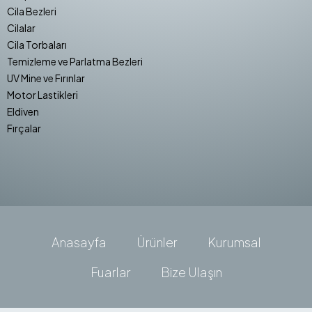
Cila Bezleri
Cilalar
Cila Torbaları
Temizleme ve Parlatma Bezleri
UV Mine ve Fırınlar
Motor Lastikleri
Eldiven
Fırçalar
Anasayfa
Ürünler
Kurumsal
Fuarlar
Bize Ulaşın