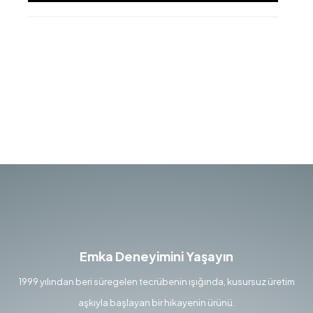
Emka Deneyimini Yaşayın
1999 yılından beri süregelen tecrübenin ışığında, kusursuz üretim
aşkıyla başlayan bir hikayenin ürünü.