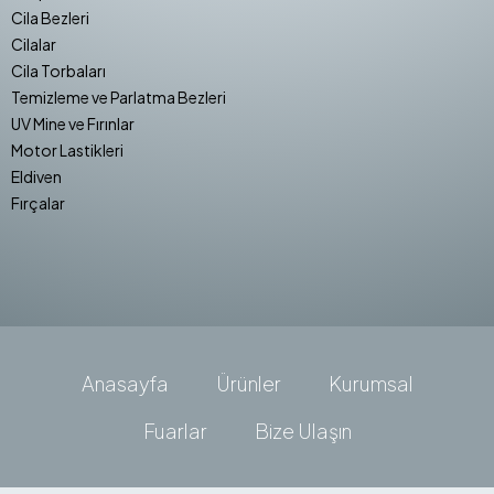
Cila Bezleri
Cilalar
Cila Torbaları
Temizleme ve Parlatma Bezleri
UV Mine ve Fırınlar
Motor Lastikleri
Eldiven
Fırçalar
Anasayfa
Ürünler
Kurumsal
Fuarlar
Bize Ulaşın