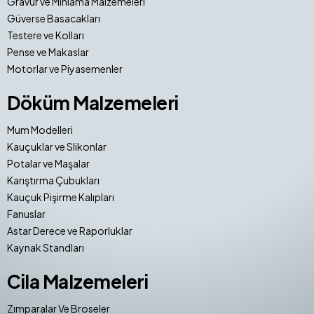
Gravür ve Mıhlama Malzemeleri
Güverse Basacakları
Testere ve Kolları
Pense ve Makaslar
Motorlar ve Piyasemenler
Döküm Malzemeleri
Mum Modelleri
Kauçuklar ve Slikonlar
Potalar ve Maşalar
Karıştırma Çubukları
Kauçuk Pişirme Kalıpları
Fanuslar
Astar Derece ve Raporluklar
Kaynak Standları
Cila Malzemeleri
Zımparalar Ve Broseler