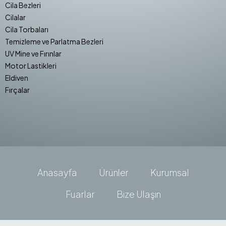
Cila Bezleri
Cilalar
Cila Torbaları
Temizleme ve Parlatma Bezleri
UV Mine ve Fırınlar
Motor Lastikleri
Eldiven
Fırçalar
Anasayfa
Ürünler
Kurumsal
Fuarlar
Bize Ulaşın