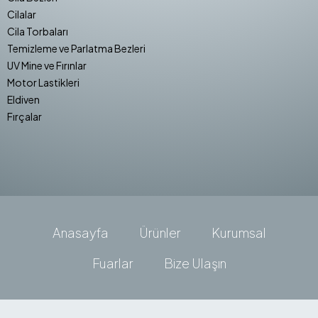
Cilalar
Cila Torbaları
Temizleme ve Parlatma Bezleri
UV Mine ve Fırınlar
Motor Lastikleri
Eldiven
Fırçalar
Anasayfa
Ürünler
Kurumsal
Fuarlar
Bize Ulaşın