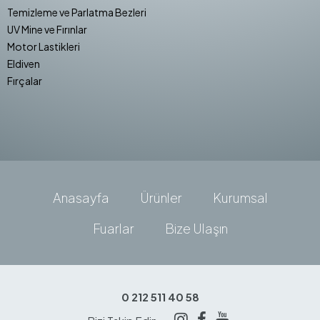
Temizleme ve Parlatma Bezleri
UV Mine ve Fırınlar
Motor Lastikleri
Eldiven
Fırçalar
Anasayfa
Ürünler
Kurumsal
Fuarlar
Bize Ulaşın
0 212 511 40 58