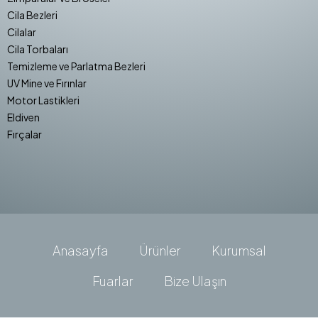
Cila Bezleri
Cilalar
Cila Torbaları
Temizleme ve Parlatma Bezleri
UV Mine ve Fırınlar
Motor Lastikleri
Eldiven
Fırçalar
Anasayfa
Ürünler
Kurumsal
Fuarlar
Bize Ulaşın