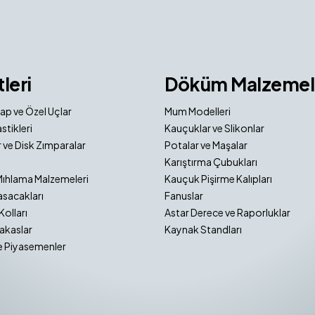
tleri
Döküm Malzemel
ap ve Özel Uçlar
Mum Modelleri
stikleri
Kauçuklar ve Slikonlar
 ve Disk Zımparalar
Potalar ve Maşalar
Karıştırma Çubukları
Mıhlama Malzemeleri
Kauçuk Pişirme Kalıpları
sacakları
Fanuslar
Kolları
Astar Derece ve Raporluklar
akaslar
Kaynak Standları
e Piyasemenler