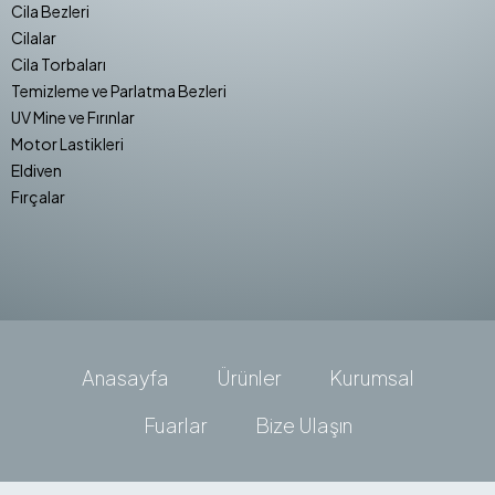
Cila Bezleri
Cilalar
Cila Torbaları
Temizleme ve Parlatma Bezleri
UV Mine ve Fırınlar
Motor Lastikleri
Eldiven
Fırçalar
Anasayfa
Ürünler
Kurumsal
Fuarlar
Bize Ulaşın