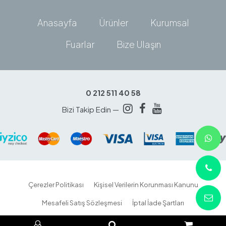
Anasayfa
Ürünler
Kurumsal
Fuarlar
Bize Ulaşın
0 212 511 40 58
Bizi Takip Edin —
Çerezler Politikası
Kişisel Verilerin Korunması Kanunu
Mesafeli Satış Sözleşmesi
İptal İade Şartları
Yurt İçi Gönderim Bilgileri
HEMEN ARA