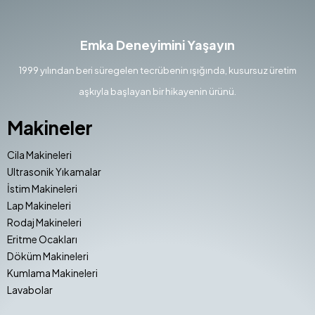
Emka Deneyimini Yaşayın
1999 yılından beri süregelen tecrübenin ışığında, kusursuz üretim
aşkıyla başlayan bir hikayenin ürünü.
Makineler
Cila Makineleri
Ultrasonik Yıkamalar
İstim Makineleri
Lap Makineleri
Rodaj Makineleri
Eritme Ocakları
Döküm Makineleri
Kumlama Makineleri
Lavabolar