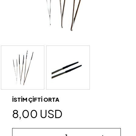
İSTİM ÇİFTİ ORTA
8,00 USD
-
+