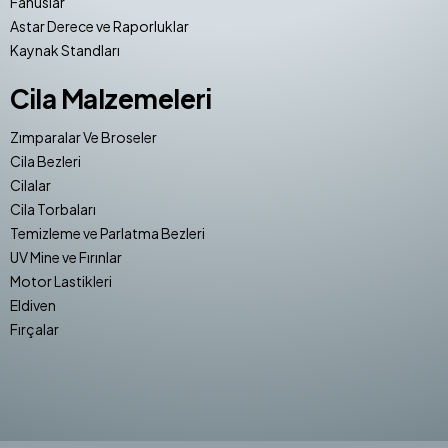
Fanuslar
Astar Derece ve Raporluklar
Kaynak Standları
Cila Malzemeleri
Zımparalar Ve Broseler
Cila Bezleri
Cilalar
Cila Torbaları
Temizleme ve Parlatma Bezleri
UV Mine ve Fırınlar
Motor Lastikleri
Eldiven
Fırçalar