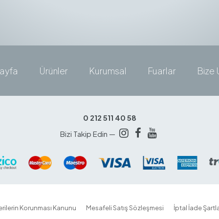
ayfa
Ürünler
Kurumsal
Fuarlar
Bize 
0 212 511 40 58
Bizi Takip Edin —
Verilerin Korunması Kanunu
Mesafeli Satış Sözleşmesi
İptal İade Şartla