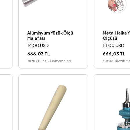
Alüminyum Yüzük Ölçü
Metal Halka 
Malafası
Ölçüsü
14,00 USD
14,00 USD
666,03 TL
666,03 TL
Yüzük Bilezik Malzemeleri
Yüzük Bilezik M