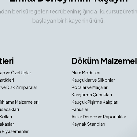
ından beri süregelen tecrübenin ışığında, kusursuz üreti
başlayan bir hikayenin ürünü.
tleri
Döküm Malzemel
ap ve Özel Uçlar
Mum Modelleri
stikleri
Kauçuklar ve Slikonlar
 ve Disk Zımparalar
Potalar ve Maşalar
Karıştırma Çubukları
Mıhlama Malzemeleri
Kauçuk Pişirme Kalıpları
sacakları
Fanuslar
Kolları
Astar Derece ve Raporluklar
akaslar
Kaynak Standları
e Piyasemenler