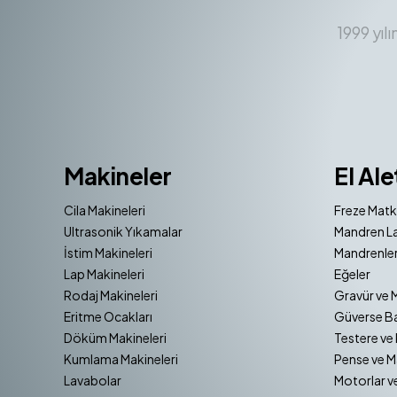
1999 yıl
Makineler
El Ale
Cila Makineleri
Freze Matk
Ultrasonik Yıkamalar
Mandren La
İstim Makineleri
Mandrenler
Lap Makineleri
Eğeler
Rodaj Makineleri
Gravür ve 
Eritme Ocakları
Güverse Ba
Döküm Makineleri
Testere ve 
Kumlama Makineleri
Pense ve M
Lavabolar
Motorlar v