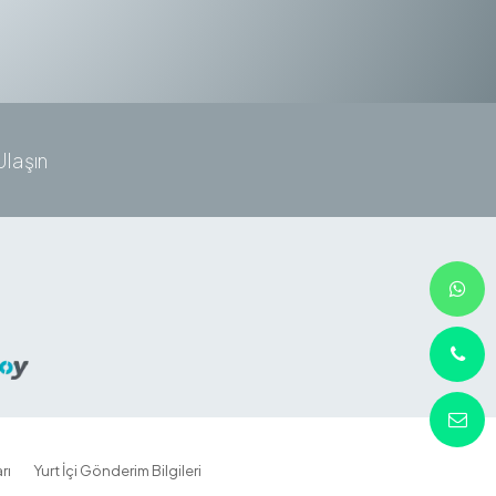
Ulaşın
rı
Yurt İçi Gönderim Bilgileri