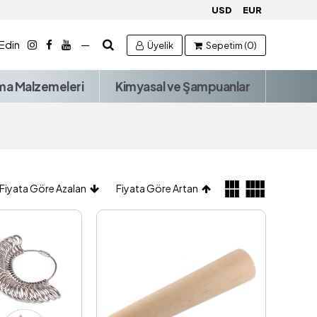
USD
EUR
 Edin
—
Üyelik
Sepetim (0)
ma Malzemeleri
Kimyasal ve Şampuanlar
Fiyata Göre Azalan
Fiyata Göre Artan