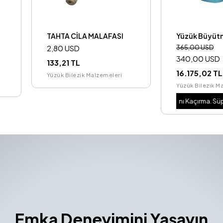
TAHTA CİLA MALAFASI
Yüzük Büyüt
2,80 USD
365,00 USD
340,00 USD
133,21 TL
16.175,02 TL
Yüzük Bilezik Malzemeleri
Yüzük Bilezik M
Süper Fırsat.
%7
İndirim Fırsatını Kaçırma. Süper Fırsat
Süper Fırsat
Emka Deneyimini Yaşayın