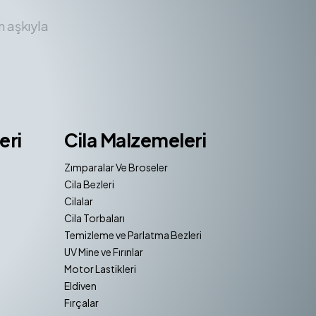
m aşkıyla
eri
Cila Malzemeleri
Zımparalar Ve Broseler
Cila Bezleri
Cilalar
Cila Torbaları
Temizleme ve Parlatma Bezleri
UV Mine ve Fırınlar
Motor Lastikleri
Eldiven
Fırçalar