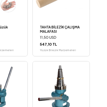
Yüzük
TAHTA BİLEZİK ÇALIŞMA
MALAFASI
11,50 USD
547,10 TL
alzemeleri
Yüzük Bilezik Malzemeleri