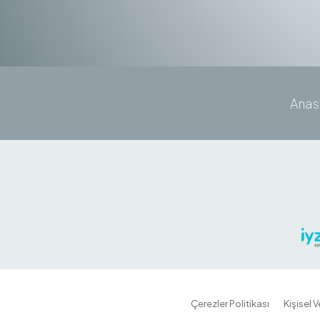
Anas
Çerezler Politikası
Kişisel 