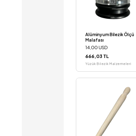
Alüminyum Bilezik Ölçü
Malafası
14,00 USD
666,03 TL
Yüzük Bilezik Malzemeleri