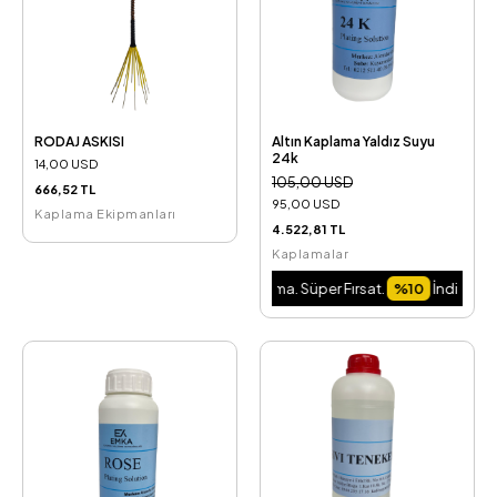
RODAJ ASKISI
Altın Kaplama Yaldız Suyu
24k
14,00 USD
105,00 USD
666,52 TL
95,00 USD
Kaplama Ekipmanları
4.522,81 TL
Kaplamalar
 Fırsat.
%10
İndirim Fırsatını Kaçırma. Süper Fırsat.
%10
İndirim Fırsatını