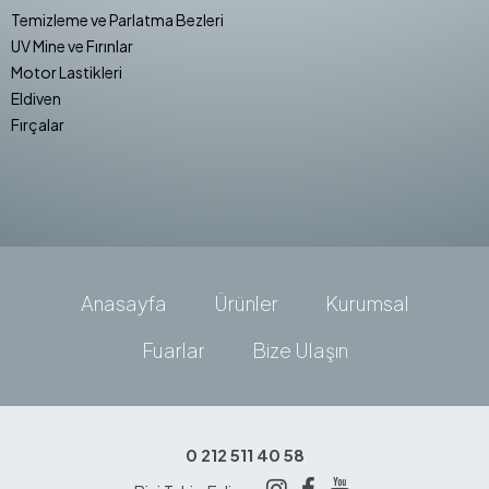
Temizleme ve Parlatma Bezleri
UV Mine ve Fırınlar
Motor Lastikleri
Eldiven
Fırçalar
Anasayfa
Ürünler
Kurumsal
Fuarlar
Bize Ulaşın
0 212 511 40 58