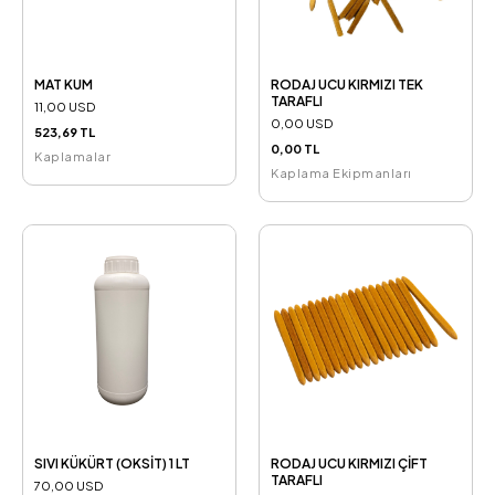
MAT KUM
RODAJ UCU KIRMIZI TEK
TARAFLI
11,00 USD
0,00 USD
523,69 TL
0,00 TL
Kaplamalar
Kaplama Ekipmanları
SIVI KÜKÜRT (OKSİT) 1 LT
RODAJ UCU KIRMIZI ÇİFT
TARAFLI
70,00 USD