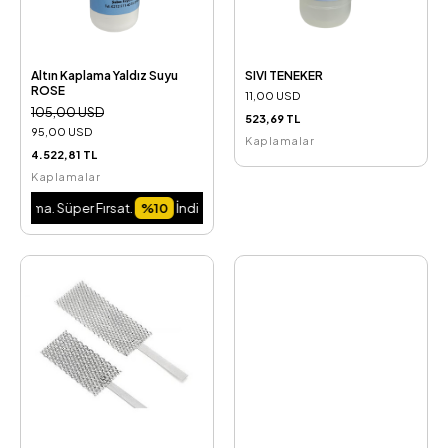
Altın Kaplama Yaldız Suyu
SIVI TENEKER
ROSE
11,00 USD
105,00 USD
523,69 TL
95,00 USD
Kaplamalar
4.522,81 TL
Kaplamalar
rma. Süper Fırsat.
%10
İndirim Fırsatını Kaçırma. Süper Fırsat.
%10
İndirim