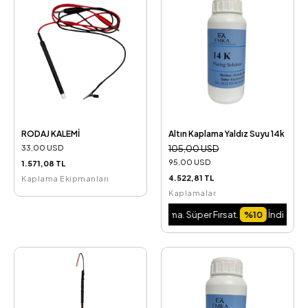
RODAJ KALEMİ
Altın Kaplama Yaldız Suyu 14k
33,00 USD
105,00 USD
95,00 USD
1.571,08 TL
4.522,81 TL
Kaplama Ekipmanları
Kaplamalar
 Fırsat.
%10
İndirim Fırsatını Kaçırma. Süper Fırsat.
%10
İndirim Fırsatını