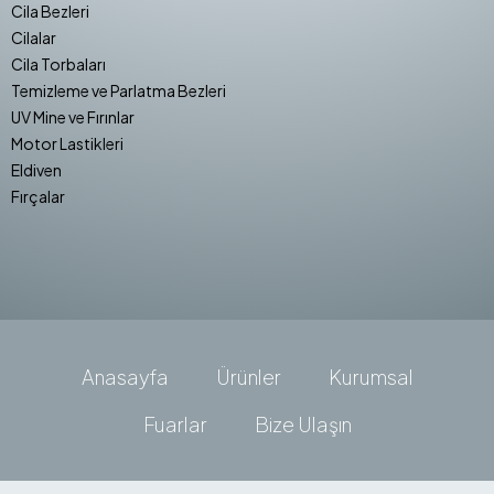
Cila Bezleri
Cilalar
Cila Torbaları
Temizleme ve Parlatma Bezleri
UV Mine ve Fırınlar
Motor Lastikleri
Eldiven
Fırçalar
Anasayfa
Ürünler
Kurumsal
Fuarlar
Bize Ulaşın