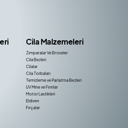
eri
Cila Malzemeleri
Zımparalar Ve Broseler
Cila Bezleri
Cilalar
Cila Torbaları
Temizleme ve Parlatma Bezleri
UV Mine ve Fırınlar
Motor Lastikleri
Eldiven
Fırçalar