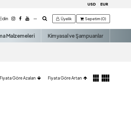
USD
EUR
 Edin
—
Üyelik
Sepetim (0)
ma Malzemeleri
Kimyasal ve Şampuanlar
Fiyata Göre Azalan
Fiyata Göre Artan