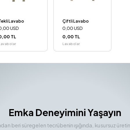
Tekli Lavabo
Çiftli Lavabo
0,00 USD
0,00 USD
0,00 TL
0,00 TL
Lavabolar
Lavabolar
Emka Deneyimini Yaşayın
ından beri süregelen tecrübenin ışığında, kusursuz üreti