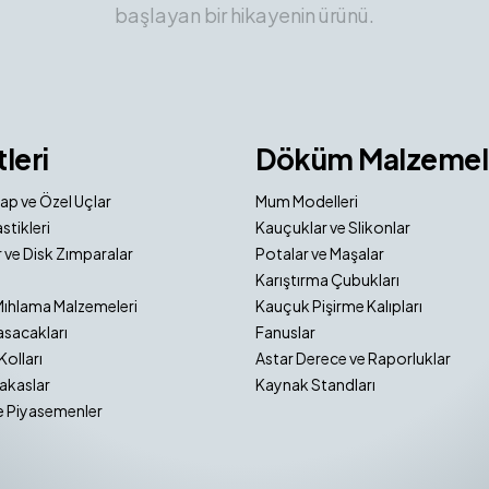
başlayan bir hikayenin ürünü.
tleri
Döküm Malzemel
ap ve Özel Uçlar
Mum Modelleri
stikleri
Kauçuklar ve Slikonlar
 ve Disk Zımparalar
Potalar ve Maşalar
Karıştırma Çubukları
Mıhlama Malzemeleri
Kauçuk Pişirme Kalıpları
sacakları
Fanuslar
Kolları
Astar Derece ve Raporluklar
akaslar
Kaynak Standları
e Piyasemenler