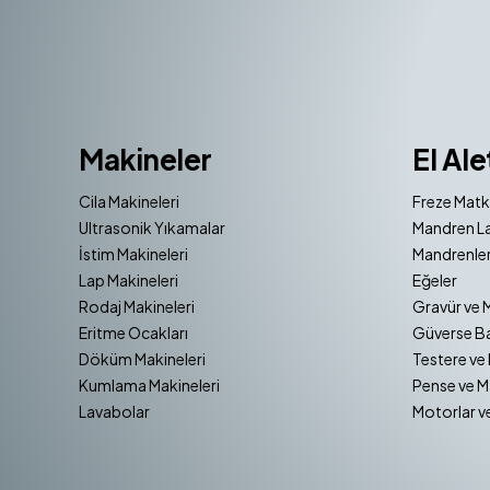
Makineler
El Ale
Cila Makineleri
Freze Matk
Ultrasonik Yıkamalar
Mandren La
İstim Makineleri
Mandrenler
Lap Makineleri
Eğeler
Rodaj Makineleri
Gravür ve 
Eritme Ocakları
Güverse Ba
Döküm Makineleri
Testere ve 
Kumlama Makineleri
Pense ve M
Lavabolar
Motorlar v