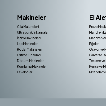
Makineler
El Ale
Cila Makineleri
Freze Matk
Ultrasonik Yıkamalar
Mandren La
İstim Makineleri
Mandrenler
Lap Makineleri
Eğeler
Rodaj Makineleri
Gravür ve 
Eritme Ocakları
Güverse Ba
Döküm Makineleri
Testere ve 
Kumlama Makineleri
Pense ve M
Lavabolar
Motorlar v