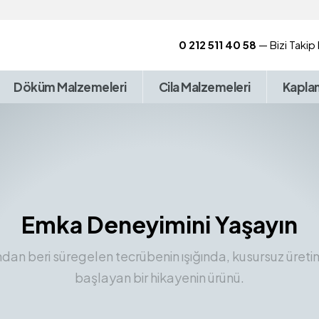
0 212 511 40 58
— Bizi Takip
Döküm Malzemeleri
Cila Malzemeleri
Kapla
Emka Deneyimini Yaşayın
ından beri süregelen tecrübenin ışığında, kusursuz üreti
başlayan bir hikayenin ürünü.