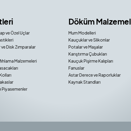
tleri
Döküm Malzemel
ap ve Özel Uçlar
Mum Modelleri
stikleri
Kauçuklar ve Slikonlar
 ve Disk Zımparalar
Potalar ve Maşalar
Karıştırma Çubukları
Mıhlama Malzemeleri
Kauçuk Pişirme Kalıpları
sacakları
Fanuslar
Kolları
Astar Derece ve Raporluklar
akaslar
Kaynak Standları
e Piyasemenler