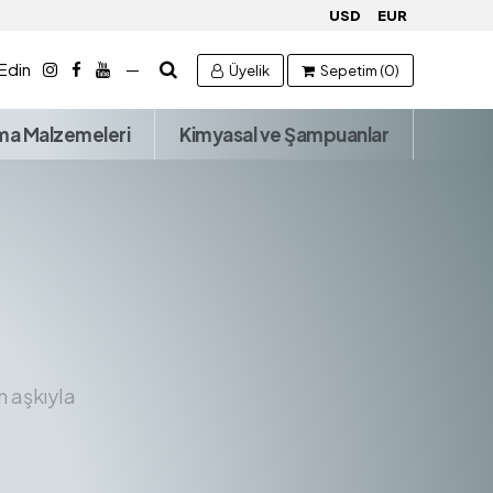
USD
EUR
 Edin
—
Üyelik
Sepetim (0)
ma Malzemeleri
Kimyasal ve Şampuanlar
m aşkıyla