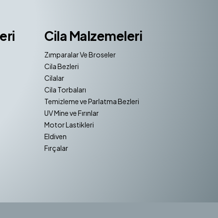
eri
Cila Malzemeleri
Zımparalar Ve Broseler
Cila Bezleri
Cilalar
Cila Torbaları
Temizleme ve Parlatma Bezleri
UV Mine ve Fırınlar
Motor Lastikleri
Eldiven
Fırçalar