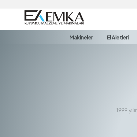
Makineler
El Aletleri
1999 yıl