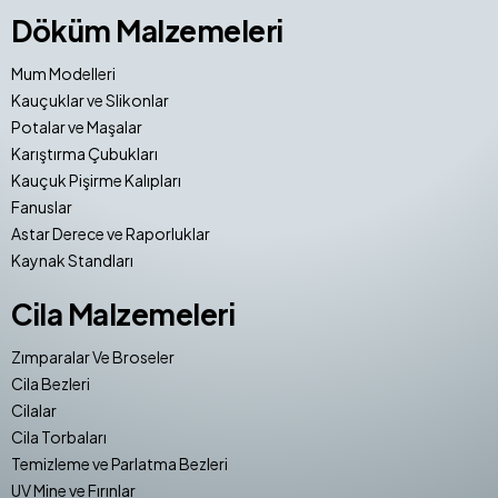
Döküm Malzemeleri
Mum Modelleri
Kauçuklar ve Slikonlar
Potalar ve Maşalar
Karıştırma Çubukları
Kauçuk Pişirme Kalıpları
Fanuslar
Astar Derece ve Raporluklar
Kaynak Standları
Cila Malzemeleri
Zımparalar Ve Broseler
Cila Bezleri
Cilalar
Cila Torbaları
Temizleme ve Parlatma Bezleri
UV Mine ve Fırınlar