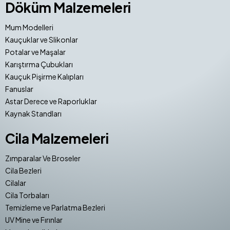
Döküm Malzemeleri
Mum Modelleri
Kauçuklar ve Slikonlar
Potalar ve Maşalar
Karıştırma Çubukları
Kauçuk Pişirme Kalıpları
Fanuslar
Astar Derece ve Raporluklar
Kaynak Standları
Cila Malzemeleri
Zımparalar Ve Broseler
Cila Bezleri
Cilalar
Cila Torbaları
Temizleme ve Parlatma Bezleri
UV Mine ve Fırınlar