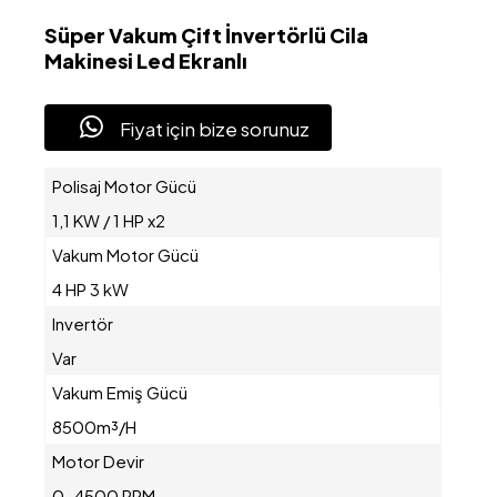
Süper Vakum Çift İnvertörlü Cila
Makinesi Led Ekranlı
Fiyat için bize sorunuz
Polisaj Motor Gücü
1,1 KW / 1 HP x2
Vakum Motor Gücü
4 HP 3 kW
Invertör
Var
Vakum Emiş Gücü
8500m³/H
Motor Devir
0-4500 RPM