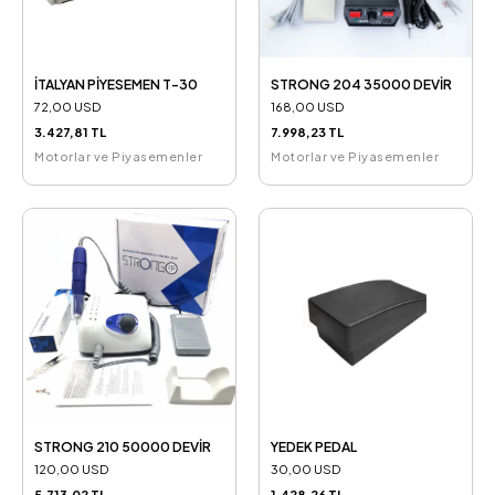
İTALYAN PİYESEMEN T-30
STRONG 204 35000 DEVİR
72,00 USD
168,00 USD
3.427,81 TL
7.998,23 TL
Motorlar ve Piyasemenler
Motorlar ve Piyasemenler
STRONG 210 50000 DEVİR
YEDEK PEDAL
120,00 USD
30,00 USD
5.713,02 TL
1.428,26 TL