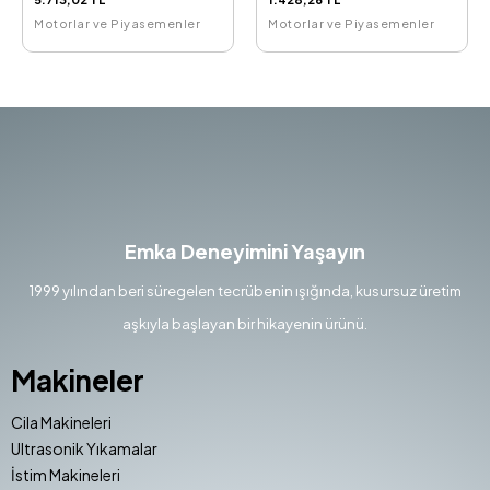
Motorlar ve Piyasemenler
Motorlar ve Piyasemenler
Emka Deneyimini Yaşayın
1999 yılından beri süregelen tecrübenin ışığında, kusursuz üretim
aşkıyla başlayan bir hikayenin ürünü.
Makineler
Cila Makineleri
Ultrasonik Yıkamalar
İstim Makineleri