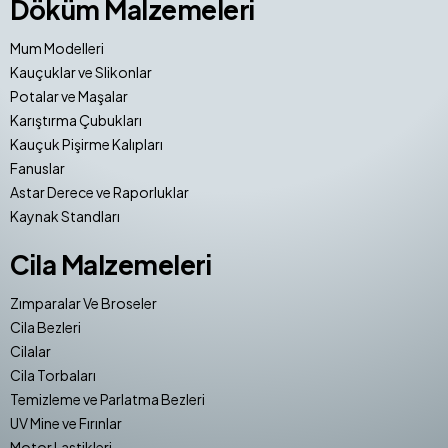
Döküm Malzemeleri
Mum Modelleri
Kauçuklar ve Slikonlar
Potalar ve Maşalar
Karıştırma Çubukları
Kauçuk Pişirme Kalıpları
Fanuslar
Astar Derece ve Raporluklar
Kaynak Standları
Cila Malzemeleri
Zımparalar Ve Broseler
Cila Bezleri
Cilalar
Cila Torbaları
Temizleme ve Parlatma Bezleri
UV Mine ve Fırınlar
Motor Lastikleri