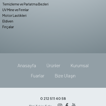
Temizleme ve Parlatma Bezleri
UV Mine ve Fırınlar
Motor Lastikleri
Eldiven
Fırçalar
Anasayfa
Ürünler
Kurumsal
Fuarlar
Bize Ulaşın
0 212 511 40 58