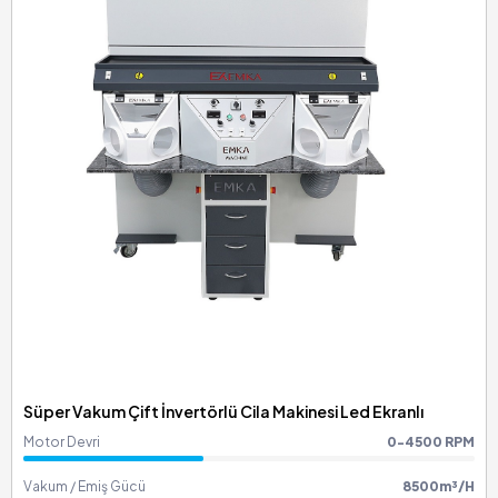
Süper Vakum Çift İnvertörlü Cila Makinesi Led Ekranlı
Motor Devri
0-4500 RPM
Vakum / Emiş Gücü
8500m³/H