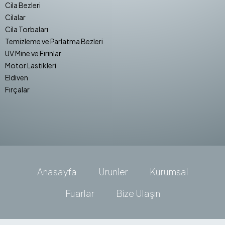
Cila Bezleri
Cilalar
Cila Torbaları
Temizleme ve Parlatma Bezleri
UV Mine ve Fırınlar
Motor Lastikleri
Eldiven
Fırçalar
Anasayfa
Ürünler
Kurumsal
Fuarlar
Bize Ulaşın