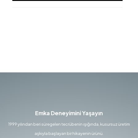
Emka Deneyimini Yaşayın
1999 yılından beri süregelen tecrübenin ışığında, kusursuz üretim
aşkıyla başlayan bir hikayenin ürünü.