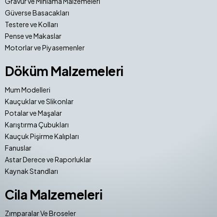
Gravür ve Mıhlama Malzemeleri
Güverse Basacakları
Testere ve Kolları
Pense ve Makaslar
Motorlar ve Piyasemenler
Döküm Malzemeleri
Mum Modelleri
Kauçuklar ve Slikonlar
Potalar ve Maşalar
Karıştırma Çubukları
Kauçuk Pişirme Kalıpları
Fanuslar
Astar Derece ve Raporluklar
Kaynak Standları
Cila Malzemeleri
Zımparalar Ve Broseler