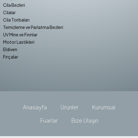
Cila Bezleri
Cilalar
Cila Torbaları
Temizleme ve Parlatma Bezleri
UV Mine ve Fırınlar
Motor Lastikleri
Eldiven
Fırçalar
Anasayfa
Ürünler
Kurumsal
Fuarlar
Bize Ulaşın