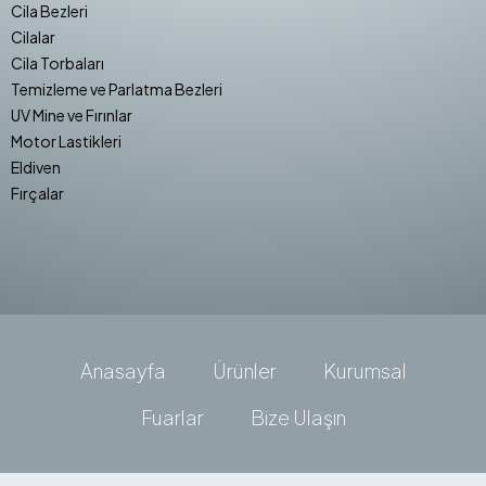
Cila Bezleri
Cilalar
Cila Torbaları
Temizleme ve Parlatma Bezleri
UV Mine ve Fırınlar
Motor Lastikleri
Eldiven
Fırçalar
Anasayfa
Ürünler
Kurumsal
Fuarlar
Bize Ulaşın