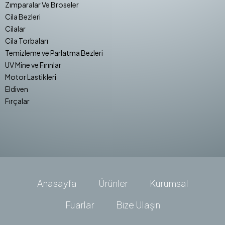
Zımparalar Ve Broseler
Cila Bezleri
Cilalar
Cila Torbaları
Temizleme ve Parlatma Bezleri
UV Mine ve Fırınlar
Motor Lastikleri
Eldiven
Fırçalar
Anasayfa
Ürünler
Kurumsal
Fuarlar
Bize Ulaşın