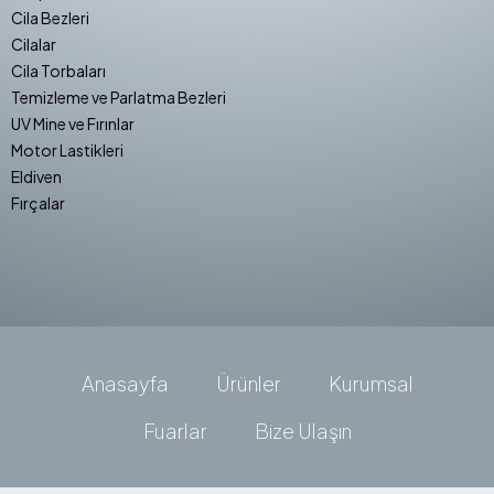
Cila Bezleri
Cilalar
Cila Torbaları
Temizleme ve Parlatma Bezleri
UV Mine ve Fırınlar
Motor Lastikleri
Eldiven
Fırçalar
Anasayfa
Ürünler
Kurumsal
Fuarlar
Bize Ulaşın