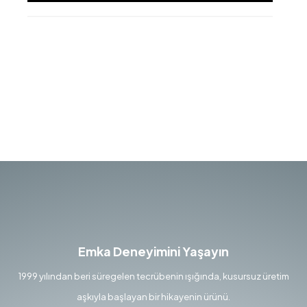
Emka Deneyimini Yaşayın
1999 yılından beri süregelen tecrübenin ışığında, kusursuz üretim
aşkıyla başlayan bir hikayenin ürünü.