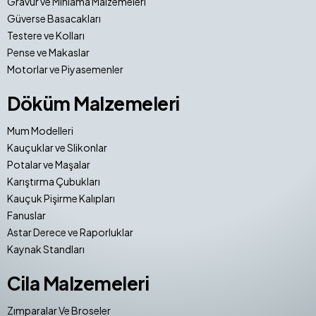
Gravür ve Mıhlama Malzemeleri
Güverse Basacakları
Testere ve Kolları
Pense ve Makaslar
Motorlar ve Piyasemenler
Döküm Malzemeleri
Mum Modelleri
Kauçuklar ve Slikonlar
Potalar ve Maşalar
Karıştırma Çubukları
Kauçuk Pişirme Kalıpları
Fanuslar
Astar Derece ve Raporluklar
Kaynak Standları
Cila Malzemeleri
Zımparalar Ve Broseler