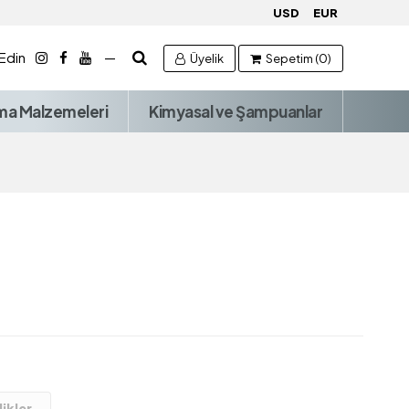
USD
EUR
 Edin
—
Üyelik
Sepetim (0)
ma Malzemeleri
Kimyasal ve Şampuanlar
ikler