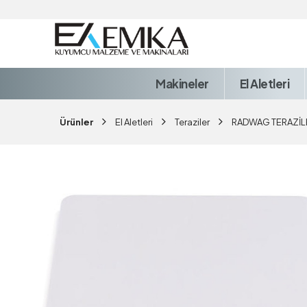
Makineler
El Aletleri
Ürünler
El Aletleri
Teraziler
RADWAG TERAZİL