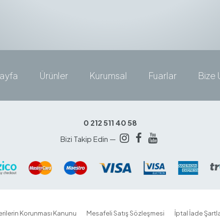
ayfa
Ürünler
Kurumsal
Fuarlar
Bize 
0 212 511 40 58
Bizi Takip Edin —
Verilerin Korunması Kanunu
Mesafeli Satış Sözleşmesi
İptal İade Şartla