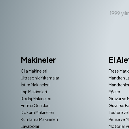
1999 yıl
Makineler
El Ale
Cila Makineleri
Freze Matk
Ultrasonik Yıkamalar
Mandren La
İstim Makineleri
Mandrenler
Lap Makineleri
Eğeler
Rodaj Makineleri
Gravür ve 
Eritme Ocakları
Güverse Ba
Döküm Makineleri
Testere ve 
Kumlama Makineleri
Pense ve M
Lavabolar
Motorlar v