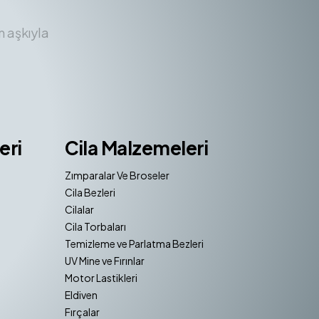
m aşkıyla
eri
Cila Malzemeleri
Zımparalar Ve Broseler
Cila Bezleri
Cilalar
Cila Torbaları
Temizleme ve Parlatma Bezleri
UV Mine ve Fırınlar
Motor Lastikleri
Eldiven
Fırçalar