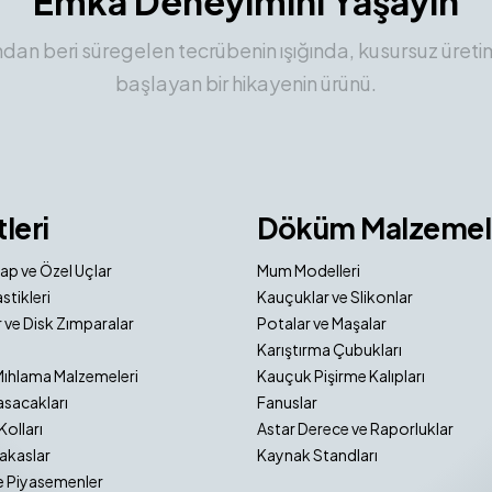
Emka Deneyimini Yaşayın
ından beri süregelen tecrübenin ışığında, kusursuz üreti
başlayan bir hikayenin ürünü.
tleri
Döküm Malzemel
ap ve Özel Uçlar
Mum Modelleri
stikleri
Kauçuklar ve Slikonlar
 ve Disk Zımparalar
Potalar ve Maşalar
Karıştırma Çubukları
Mıhlama Malzemeleri
Kauçuk Pişirme Kalıpları
sacakları
Fanuslar
Kolları
Astar Derece ve Raporluklar
akaslar
Kaynak Standları
e Piyasemenler