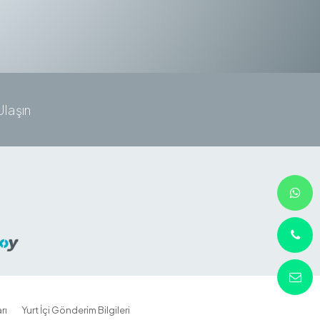
Ulaşın
rı
Yurt İçi Gönderim Bilgileri