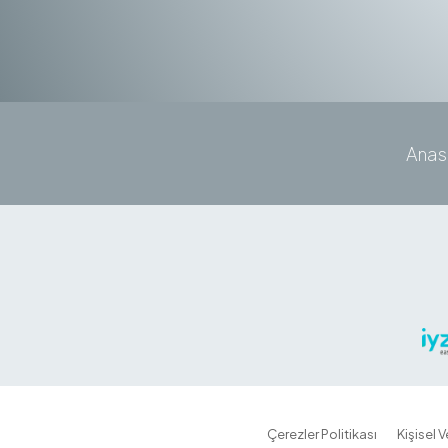
Anas
Çerezler Politikası
Kişisel 