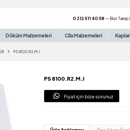
0 212 511 40 58
— Bizi Takip
Döküm Malzemeleri
Cila Malzemeleri
Kapla
ER
PS 8100.R2.M.J
PS 8100.R2.M.J
Fiyat için bize sorunuz
Ürün Açıklaması
Öne Çıkan Özell