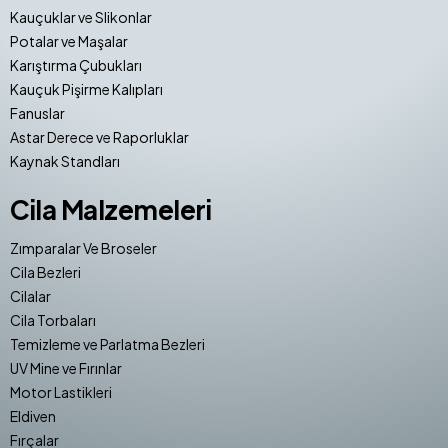
Kauçuklar ve Slikonlar
Potalar ve Maşalar
Karıştırma Çubukları
Kauçuk Pişirme Kalıpları
Fanuslar
Astar Derece ve Raporluklar
Kaynak Standları
Cila Malzemeleri
Zımparalar Ve Broseler
Cila Bezleri
Cilalar
Cila Torbaları
Temizleme ve Parlatma Bezleri
UV Mine ve Fırınlar
Motor Lastikleri
Eldiven
Fırçalar