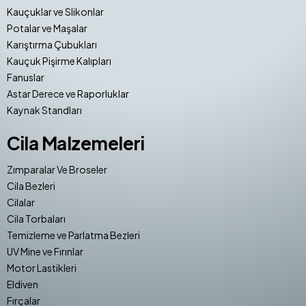
Kauçuklar ve Slikonlar
Potalar ve Maşalar
Karıştırma Çubukları
Kauçuk Pişirme Kalıpları
Fanuslar
Astar Derece ve Raporluklar
Kaynak Standları
Cila Malzemeleri
Zımparalar Ve Broseler
Cila Bezleri
Cilalar
Cila Torbaları
Temizleme ve Parlatma Bezleri
UV Mine ve Fırınlar
Motor Lastikleri
Eldiven
Fırçalar