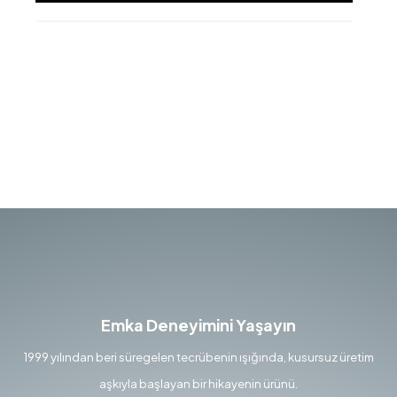
Emka Deneyimini Yaşayın
1999 yılından beri süregelen tecrübenin ışığında, kusursuz üretim
aşkıyla başlayan bir hikayenin ürünü.