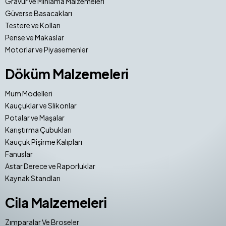
Gravür ve Mıhlama Malzemeleri
Güverse Basacakları
Testere ve Kolları
Pense ve Makaslar
Motorlar ve Piyasemenler
Döküm Malzemeleri
Mum Modelleri
Kauçuklar ve Slikonlar
Potalar ve Maşalar
Karıştırma Çubukları
Kauçuk Pişirme Kalıpları
Fanuslar
Astar Derece ve Raporluklar
Kaynak Standları
Cila Malzemeleri
Zımparalar Ve Broseler