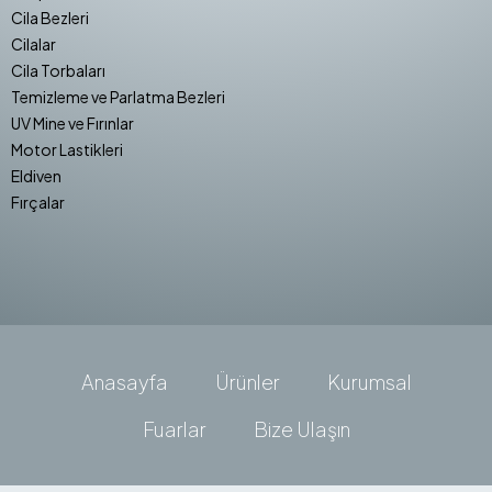
Cila Bezleri
Cilalar
Cila Torbaları
Temizleme ve Parlatma Bezleri
UV Mine ve Fırınlar
Motor Lastikleri
Eldiven
Fırçalar
Anasayfa
Ürünler
Kurumsal
Fuarlar
Bize Ulaşın