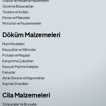
Gravür ve Mıhlama Malzemeleri
Güverse Basacakları
Testere ve Kolları
Pense ve Makaslar
Motorlar ve Piyasemenler
Döküm Malzemeleri
Mum Modelleri
Kauçuklar ve Slikonlar
Potalar ve Maşalar
Karıştırma Çubukları
Kauçuk Pişirme Kalıpları
Fanuslar
Astar Derece ve Raporluklar
Kaynak Standları
Cila Malzemeleri
Zımparalar Ve Broseler