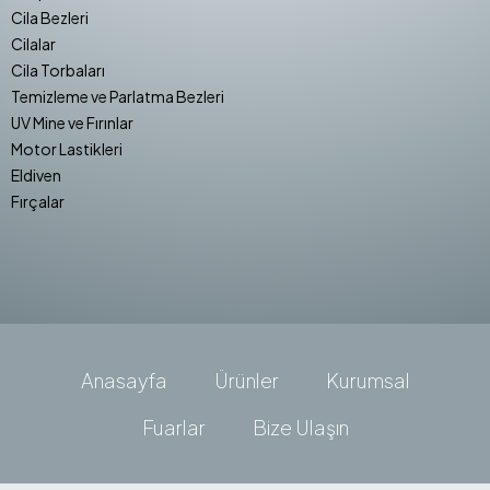
Cila Bezleri
Cilalar
Cila Torbaları
Temizleme ve Parlatma Bezleri
UV Mine ve Fırınlar
Motor Lastikleri
Eldiven
Fırçalar
Anasayfa
Ürünler
Kurumsal
Fuarlar
Bize Ulaşın