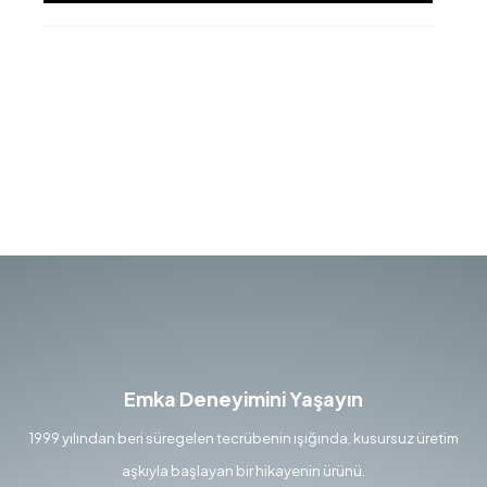
Emka Deneyimini Yaşayın
1999 yılından beri süregelen tecrübenin ışığında, kusursuz üretim
aşkıyla başlayan bir hikayenin ürünü.