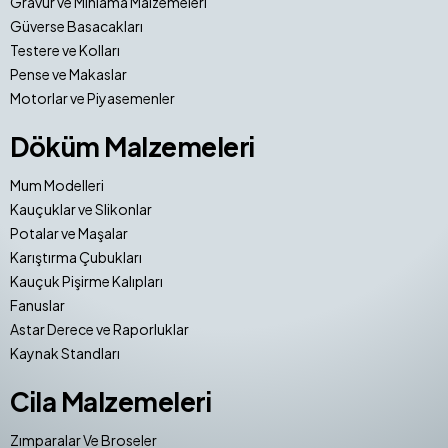
Gravür ve Mıhlama Malzemeleri
Güverse Basacakları
Testere ve Kolları
Pense ve Makaslar
Motorlar ve Piyasemenler
Döküm Malzemeleri
Mum Modelleri
Kauçuklar ve Slikonlar
Potalar ve Maşalar
Karıştırma Çubukları
Kauçuk Pişirme Kalıpları
Fanuslar
Astar Derece ve Raporluklar
Kaynak Standları
Cila Malzemeleri
Zımparalar Ve Broseler