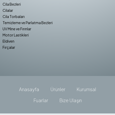
Cila Bezleri
Cilalar
Cila Torbaları
Temizleme ve Parlatma Bezleri
UV Mine ve Fırınlar
Motor Lastikleri
Eldiven
Fırçalar
Anasayfa
Ürünler
Kurumsal
Fuarlar
Bize Ulaşın