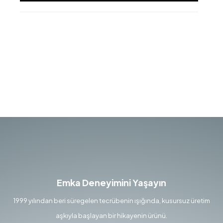
Emka Deneyimini Yaşayın
1999 yılından beri süregelen tecrübenin ışığında, kusursuz üretim
aşkıyla başlayan bir hikayenin ürünü.