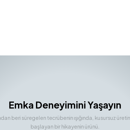
Emka Deneyimini Yaşayın
ından beri süregelen tecrübenin ışığında, kusursuz üreti
başlayan bir hikayenin ürünü.