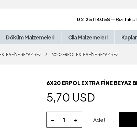
0 212 511 40 58
— Bizi Takip
Döküm Malzemeleri
Cila Malzemeleri
Kapla
EXTRA FİNE BEYAZ BEZ
6X20 ERPOL EXTRA FİNE BEYAZ BEZ
6X20 ERPOL EXTRA FİNE BEYAZ B
5,70 USD
-
+
Adet