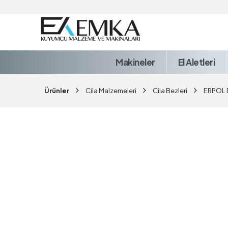
Makineler
El Aletleri
Ürünler
Cila Malzemeleri
Cila Bezleri
ERPOL 