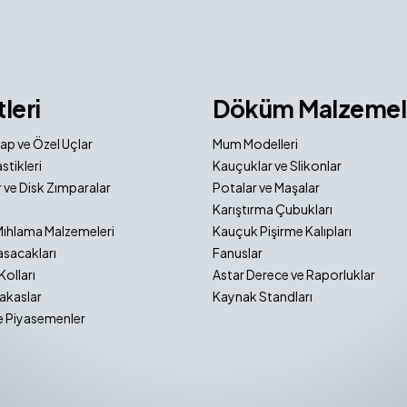
tleri
Döküm Malzemel
ap ve Özel Uçlar
Mum Modelleri
stikleri
Kauçuklar ve Slikonlar
 ve Disk Zımparalar
Potalar ve Maşalar
Karıştırma Çubukları
Mıhlama Malzemeleri
Kauçuk Pişirme Kalıpları
sacakları
Fanuslar
Kolları
Astar Derece ve Raporluklar
akaslar
Kaynak Standları
e Piyasemenler