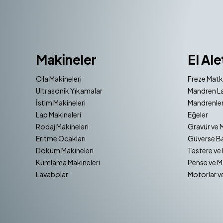
Makineler
El Ale
Cila Makineleri
Freze Matk
Ultrasonik Yıkamalar
Mandren La
İstim Makineleri
Mandrenler
Lap Makineleri
Eğeler
Rodaj Makineleri
Gravür ve 
Eritme Ocakları
Güverse Ba
Döküm Makineleri
Testere ve 
Kumlama Makineleri
Pense ve M
Lavabolar
Motorlar v