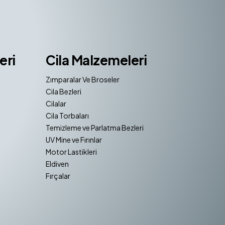
eri
Cila Malzemeleri
Zımparalar Ve Broseler
Cila Bezleri
Cilalar
Cila Torbaları
Temizleme ve Parlatma Bezleri
UV Mine ve Fırınlar
Motor Lastikleri
Eldiven
Fırçalar