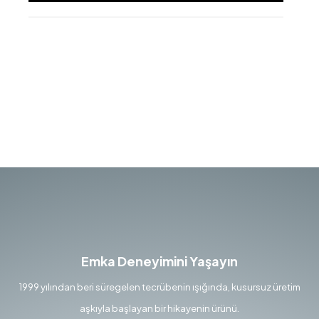
Emka Deneyimini Yaşayın
1999 yılından beri süregelen tecrübenin ışığında, kusursuz üretim
aşkıyla başlayan bir hikayenin ürünü.