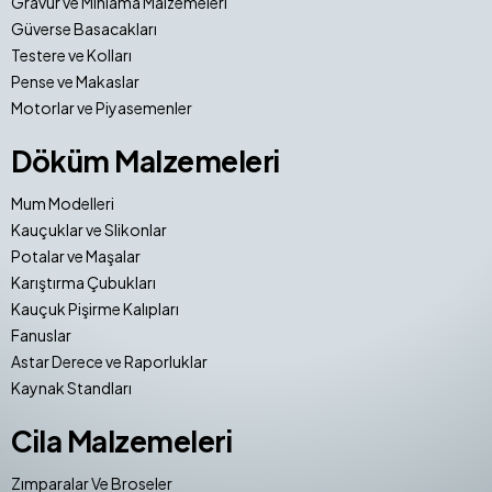
Gravür ve Mıhlama Malzemeleri
Güverse Basacakları
Testere ve Kolları
Pense ve Makaslar
Motorlar ve Piyasemenler
Döküm Malzemeleri
Mum Modelleri
Kauçuklar ve Slikonlar
Potalar ve Maşalar
Karıştırma Çubukları
Kauçuk Pişirme Kalıpları
Fanuslar
Astar Derece ve Raporluklar
Kaynak Standları
Cila Malzemeleri
Zımparalar Ve Broseler