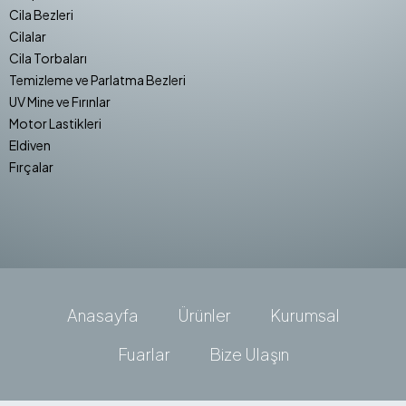
Cila Bezleri
Cilalar
Cila Torbaları
Temizleme ve Parlatma Bezleri
UV Mine ve Fırınlar
Motor Lastikleri
Eldiven
Fırçalar
Anasayfa
Ürünler
Kurumsal
Fuarlar
Bize Ulaşın