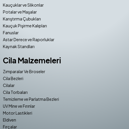
Kauçuklar ve Slikonlar
Potalar ve Maşalar
Karıştırma Çubukları
Kauçuk Pişirme Kalıpları
Fanuslar
Astar Derece ve Raporluklar
Kaynak Standları
Cila Malzemeleri
Zımparalar Ve Broseler
Cila Bezleri
Cilalar
Cila Torbaları
Temizleme ve Parlatma Bezleri
UV Mine ve Fırınlar
Motor Lastikleri
Eldiven
Fırçalar