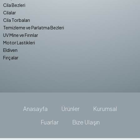
Cila Bezleri
Cilalar
Cila Torbaları
Temizleme ve Parlatma Bezleri
UV Mine ve Fırınlar
Motor Lastikleri
Eldiven
Fırçalar
Anasayfa
Ürünler
Kurumsal
Fuarlar
Bize Ulaşın