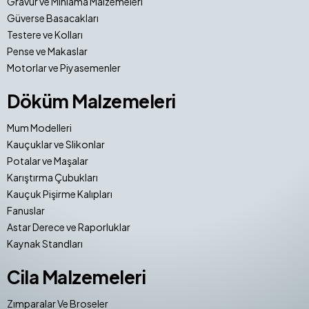
Gravür ve Mıhlama Malzemeleri
Güverse Basacakları
Testere ve Kolları
Pense ve Makaslar
Motorlar ve Piyasemenler
Döküm Malzemeleri
Mum Modelleri
Kauçuklar ve Slikonlar
Potalar ve Maşalar
Karıştırma Çubukları
Kauçuk Pişirme Kalıpları
Fanuslar
Astar Derece ve Raporluklar
Kaynak Standları
Cila Malzemeleri
Zımparalar Ve Broseler