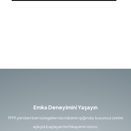
Emka Deneyimini Yaşayın
1999 yılından beri süregelen tecrübenin ışığında, kusursuz üretim
aşkıyla başlayan bir hikayenin ürünü.