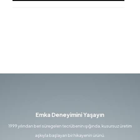
Emka Deneyimini Yaşayın
1999 yılından beri süregelen tecrübenin ışığında, kusursuz üretim
aşkıyla başlayan bir hikayenin ürünü.