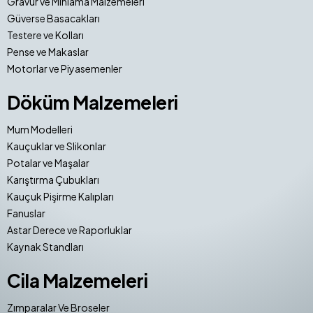
Gravür ve Mıhlama Malzemeleri
Güverse Basacakları
Testere ve Kolları
Pense ve Makaslar
Motorlar ve Piyasemenler
Döküm Malzemeleri
Mum Modelleri
Kauçuklar ve Slikonlar
Potalar ve Maşalar
Karıştırma Çubukları
Kauçuk Pişirme Kalıpları
Fanuslar
Astar Derece ve Raporluklar
Kaynak Standları
Cila Malzemeleri
Zımparalar Ve Broseler