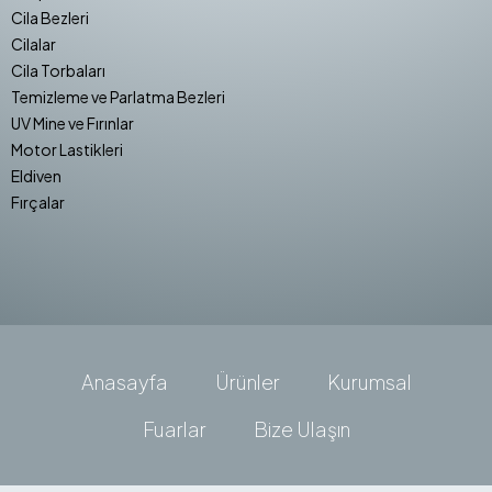
Cila Bezleri
Cilalar
Cila Torbaları
Temizleme ve Parlatma Bezleri
UV Mine ve Fırınlar
Motor Lastikleri
Eldiven
Fırçalar
Anasayfa
Ürünler
Kurumsal
Fuarlar
Bize Ulaşın