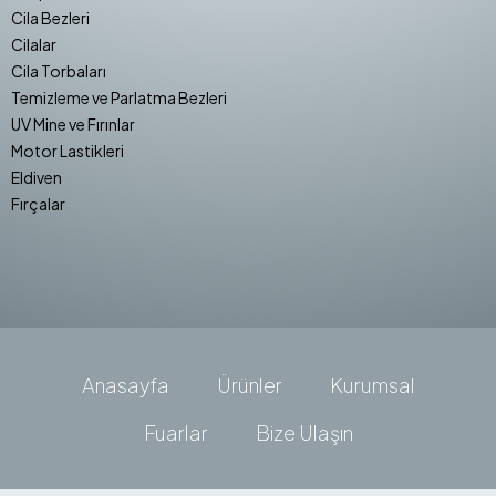
Cila Bezleri
Cilalar
Cila Torbaları
Temizleme ve Parlatma Bezleri
UV Mine ve Fırınlar
Motor Lastikleri
Eldiven
Fırçalar
Anasayfa
Ürünler
Kurumsal
Fuarlar
Bize Ulaşın