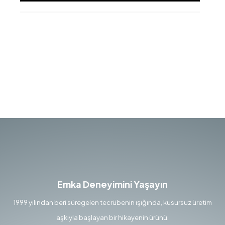
Emka Deneyimini Yaşayın
1999 yılından beri süregelen tecrübenin ışığında, kusursuz üretim
aşkıyla başlayan bir hikayenin ürünü.