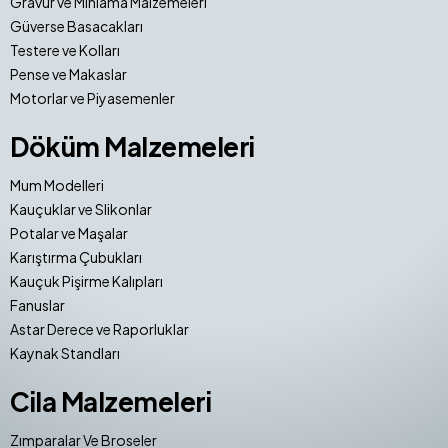
Gravür ve Mıhlama Malzemeleri
Güverse Basacakları
Testere ve Kolları
Pense ve Makaslar
Motorlar ve Piyasemenler
Döküm Malzemeleri
Mum Modelleri
Kauçuklar ve Slikonlar
Potalar ve Maşalar
Karıştırma Çubukları
Kauçuk Pişirme Kalıpları
Fanuslar
Astar Derece ve Raporluklar
Kaynak Standları
Cila Malzemeleri
Zımparalar Ve Broseler