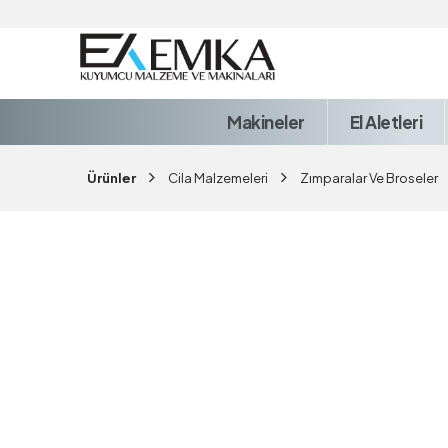
Makineler
El Aletleri
Ürünler
Cila Malzemeleri
Zımparalar Ve Broseler