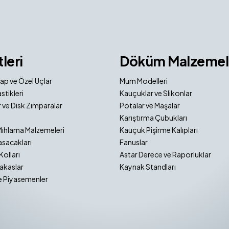
tleri
Döküm Malzemel
ap ve Özel Uçlar
Mum Modelleri
stikleri
Kauçuklar ve Slikonlar
 ve Disk Zımparalar
Potalar ve Maşalar
Karıştırma Çubukları
Mıhlama Malzemeleri
Kauçuk Pişirme Kalıpları
sacakları
Fanuslar
Kolları
Astar Derece ve Raporluklar
akaslar
Kaynak Standları
e Piyasemenler