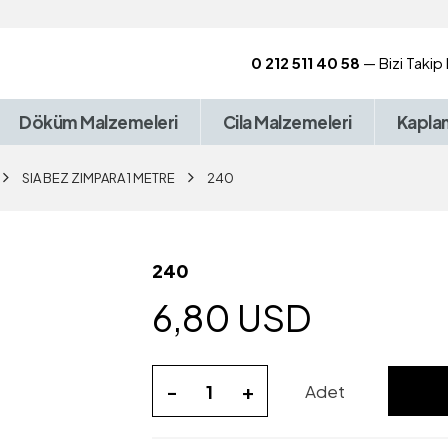
0 212 511 40 58
— Bizi Takip
Döküm Malzemeleri
Cila Malzemeleri
Kapla
SIA BEZ ZIMPARA 1 METRE
240
240
6,80 USD
-
+
Adet