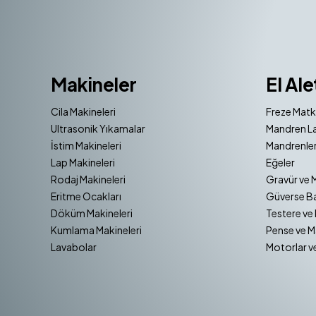
Makineler
El Ale
Cila Makineleri
Freze Matk
Ultrasonik Yıkamalar
Mandren La
İstim Makineleri
Mandrenler
Lap Makineleri
Eğeler
Rodaj Makineleri
Gravür ve 
Eritme Ocakları
Güverse Ba
Döküm Makineleri
Testere ve 
Kumlama Makineleri
Pense ve M
Lavabolar
Motorlar v