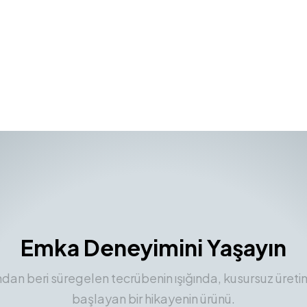
Emka Deneyimini Yaşayın
ından beri süregelen tecrübenin ışığında, kusursuz üreti
başlayan bir hikayenin ürünü.