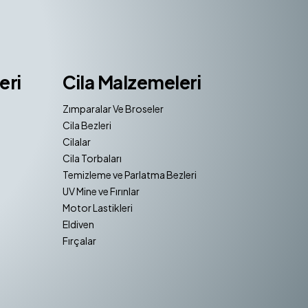
eri
Cila Malzemeleri
Zımparalar Ve Broseler
Cila Bezleri
Cilalar
Cila Torbaları
Temizleme ve Parlatma Bezleri
UV Mine ve Fırınlar
Motor Lastikleri
Eldiven
Fırçalar