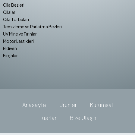
Cila Bezleri
Cilalar
Cila Torbaları
Temizleme ve Parlatma Bezleri
UV Mine ve Fırınlar
Motor Lastikleri
Eldiven
Fırçalar
Anasayfa
Ürünler
Kurumsal
Fuarlar
Bize Ulaşın