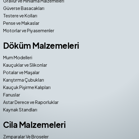
Gravür ve Mıhlama Malzemeleri
Güverse Basacakları
Testere ve Kolları
Pense ve Makaslar
Motorlar ve Piyasemenler
Döküm Malzemeleri
Mum Modelleri
Kauçuklar ve Slikonlar
Potalar ve Maşalar
Karıştırma Çubukları
Kauçuk Pişirme Kalıpları
Fanuslar
Astar Derece ve Raporluklar
Kaynak Standları
Cila Malzemeleri
Zımparalar Ve Broseler