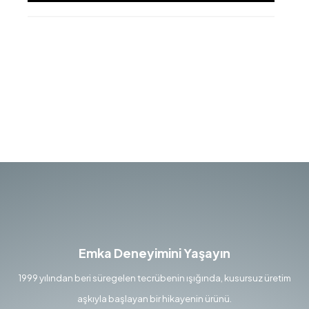
Emka Deneyimini Yaşayın
1999 yılından beri süregelen tecrübenin ışığında, kusursuz üretim
aşkıyla başlayan bir hikayenin ürünü.