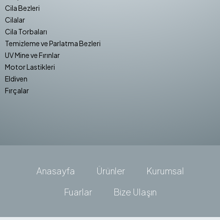
Cila Bezleri
Cilalar
Cila Torbaları
Temizleme ve Parlatma Bezleri
UV Mine ve Fırınlar
Motor Lastikleri
Eldiven
Fırçalar
Anasayfa
Ürünler
Kurumsal
Fuarlar
Bize Ulaşın