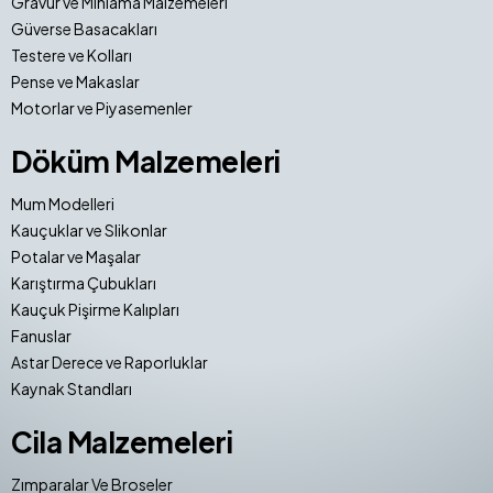
Gravür ve Mıhlama Malzemeleri
Güverse Basacakları
Testere ve Kolları
Pense ve Makaslar
Motorlar ve Piyasemenler
Döküm Malzemeleri
Mum Modelleri
Kauçuklar ve Slikonlar
Potalar ve Maşalar
Karıştırma Çubukları
Kauçuk Pişirme Kalıpları
Fanuslar
Astar Derece ve Raporluklar
Kaynak Standları
Cila Malzemeleri
Zımparalar Ve Broseler