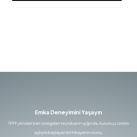
Emka Deneyimini Yaşayın
1999 yılından beri süregelen tecrübenin ışığında, kusursuz üretim
aşkıyla başlayan bir hikayenin ürünü.