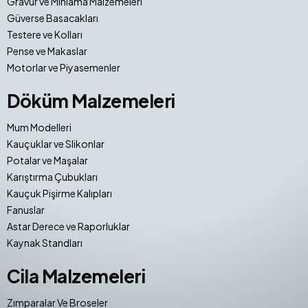
Gravür ve Mıhlama Malzemeleri
Güverse Basacakları
Testere ve Kolları
Pense ve Makaslar
Motorlar ve Piyasemenler
Döküm Malzemeleri
Mum Modelleri
Kauçuklar ve Slikonlar
Potalar ve Maşalar
Karıştırma Çubukları
Kauçuk Pişirme Kalıpları
Fanuslar
Astar Derece ve Raporluklar
Kaynak Standları
Cila Malzemeleri
Zımparalar Ve Broseler