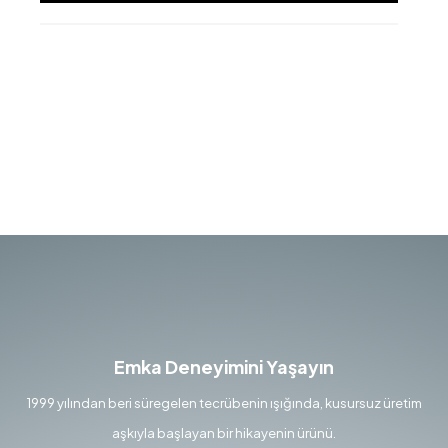
Emka Deneyimini Yaşayın
1999 yılından beri süregelen tecrübenin ışığında, kusursuz üretim
aşkıyla başlayan bir hikayenin ürünü.