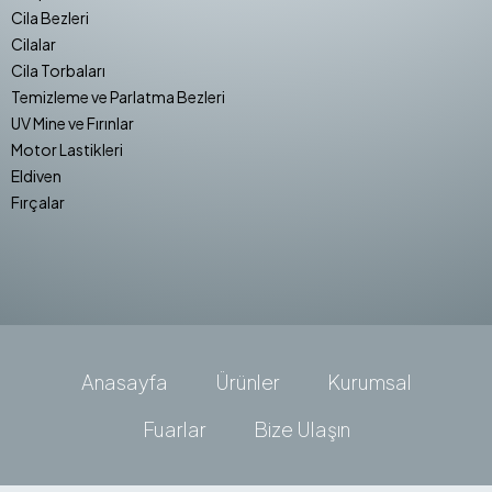
Cila Bezleri
Cilalar
Cila Torbaları
Temizleme ve Parlatma Bezleri
UV Mine ve Fırınlar
Motor Lastikleri
Eldiven
Fırçalar
Anasayfa
Ürünler
Kurumsal
Fuarlar
Bize Ulaşın