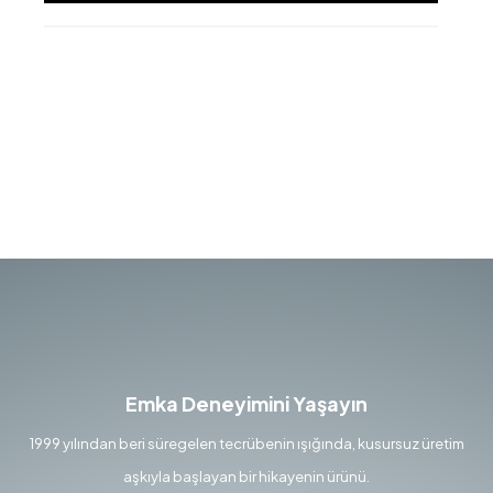
Emka Deneyimini Yaşayın
1999 yılından beri süregelen tecrübenin ışığında, kusursuz üretim
aşkıyla başlayan bir hikayenin ürünü.