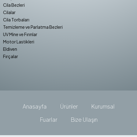
Cila Bezleri
Cilalar
Cila Torbaları
Temizleme ve Parlatma Bezleri
UV Mine ve Fırınlar
Motor Lastikleri
Eldiven
Fırçalar
Anasayfa
Ürünler
Kurumsal
Fuarlar
Bize Ulaşın